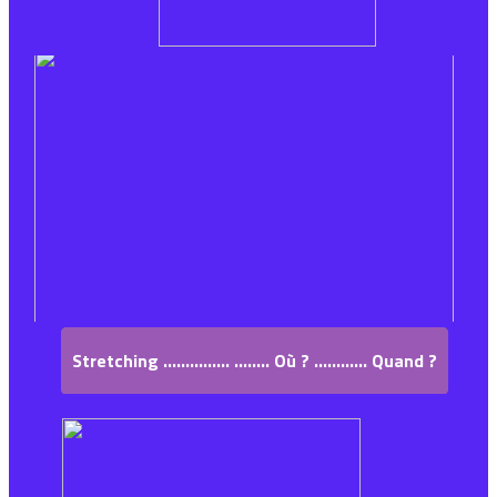
Stretching ............... ........ Où ? ............ Quand ?