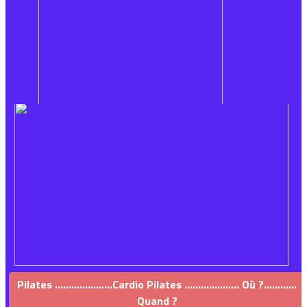
Pilates .....................Cardio Pilates .................... Où ?............
Quand ?