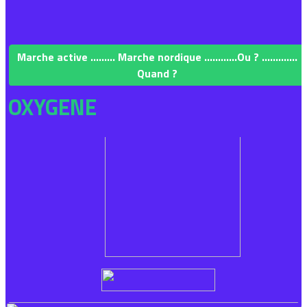
Marche active ......... Marche nordique ............Ou ? .............
Quand ?
OXYGENE