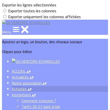
Exporter les lignes sélectionnées
Exporter toutes les colonnes
Exporter uniquement les colonnes affichées
Menu
Ajoutez un logo, un bouton, des réseaux sociaux
Cliquez pour éditer
ACCUEIL
▴
▾
Actualités
▴
▾
Notre association
▴
▾
Activités
▴
▾
Inscriptions
▴
▾
Comment s'inscrire ?
Tarifs 26 27 sept à juin