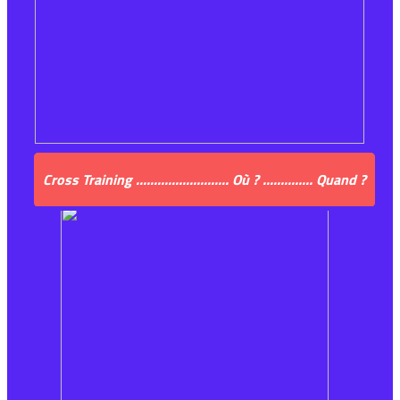
Cross Training .......................... Où ? .............. Quand ?