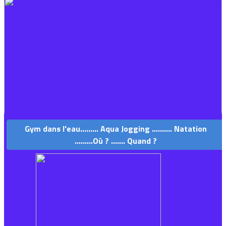
Gym dans l'eau......... Aqua Jogging .......... Natation
.........Où ? ....... Quand ?