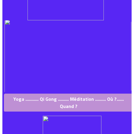
Yoga ........... Qi Gong ......... Méditation ......... Où ?......
Quand ?